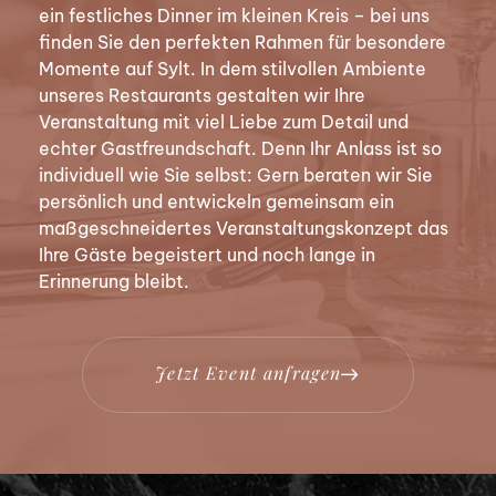
ein festliches Dinner im kleinen Kreis – bei uns
finden Sie den perfekten Rahmen für besondere
Momente auf Sylt. In dem stilvollen Ambiente
unseres Restaurants gestalten wir Ihre
Veranstaltung mit viel Liebe zum Detail und
echter Gastfreundschaft. Denn Ihr Anlass ist so
individuell wie Sie selbst: Gern beraten wir Sie
persönlich und entwickeln gemeinsam ein
maßgeschneidertes Veranstaltungskonzept das
Ihre Gäste begeistert und noch lange in
Erinnerung bleibt.
J
e
t
z
t
E
v
e
n
t
a
n
f
r
a
g
e
n