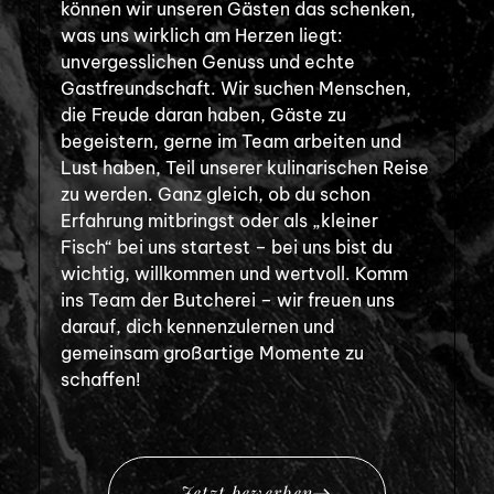
können wir unseren Gästen das schenken,
was uns wirklich am Herzen liegt:
unvergesslichen Genuss und echte
Gastfreundschaft. Wir suchen Menschen,
die Freude daran haben, Gäste zu
begeistern, gerne im Team arbeiten und
Lust haben, Teil unserer kulinarischen Reise
zu werden. Ganz gleich, ob du schon
Erfahrung mitbringst oder als „kleiner
Fisch“ bei uns startest – bei uns bist du
wichtig, willkommen und wertvoll. Komm
ins Team der Butcherei – wir freuen uns
darauf, dich kennenzulernen und
gemeinsam großartige Momente zu
schaffen!
J
e
t
z
t
b
e
w
e
r
b
e
n