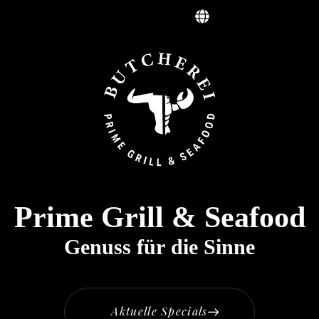
Menu
P
r
i
m
e
G
r
i
l
l
&
S
e
a
f
o
o
d
G
e
n
u
s
s
f
ü
r
d
i
e
S
i
n
n
e
A
k
t
u
e
l
l
e
S
p
e
c
i
a
l
s